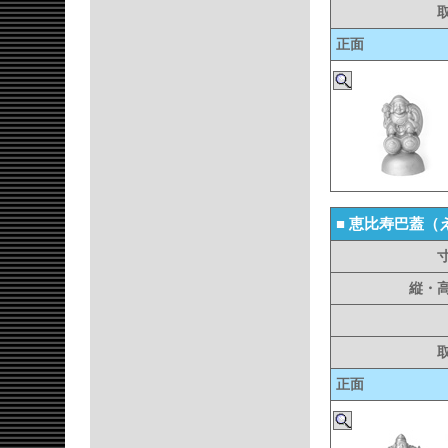
正面
■ 恵比寿巴蓋（
縦・
正面