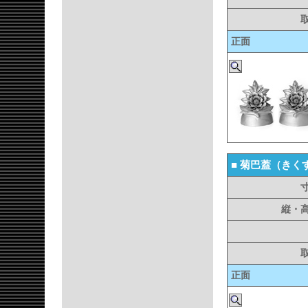
正面
■ 菊巴蓋（きく
縦・
正面