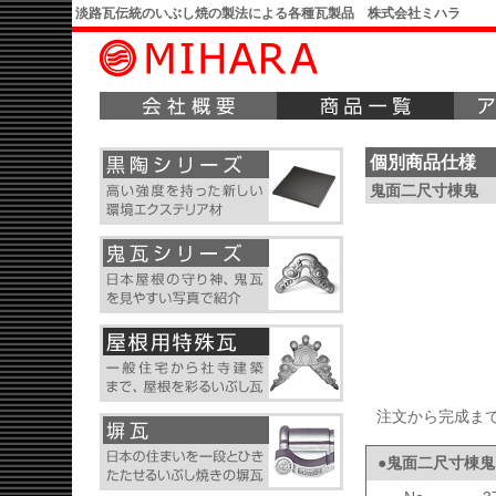
淡路瓦伝統のいぶし焼の製法による各種瓦製品 株式会社ミハラ
個別商品仕様
鬼面二尺寸棟鬼
注文から完成ま
●鬼面二尺寸棟鬼