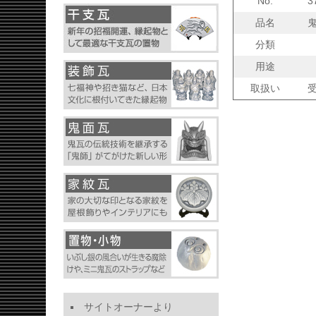
No.
3
品名
分類
用途
取扱い
サイトオーナーより