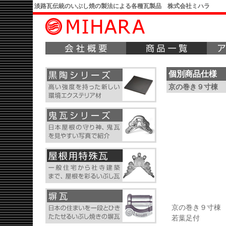
淡路瓦伝統のいぶし焼の製法による各種瓦製品 株式会社ミハラ
個別商品仕様
京の巻き９寸棟
京の巻き９寸棟
若葉足付