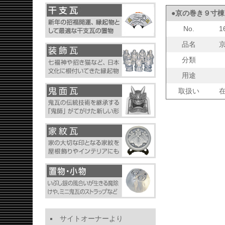
●京の巻き９寸棟
No.
1
品名
分類
用途
取扱い
サイトオーナーより