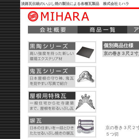
淡路瓦伝統のいぶし焼の製法による各種瓦製品 株式会社ミハラ
個別商品仕様
京の巻き３尺２寸
京の巻き３尺２
５つ切