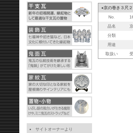
●京の巻き３尺
No.
1
品名
分類
用途
取扱い
サイトオーナーより