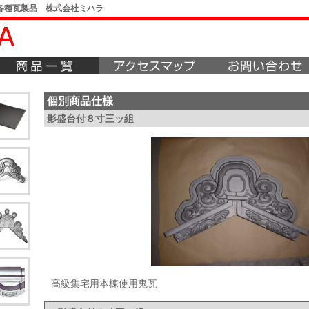
各種瓦製品 株式会社ミハラ
個別商品仕様
影盛台付８寸三ッ組
高級集宅用本棟使用鬼瓦