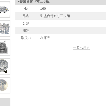
●影盛台付８寸三ッ組
No.
160
品名
影盛台付８寸三ッ組
分類
用途
取扱い
在庫品
一覧へ戻る