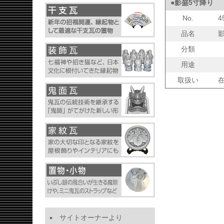
●影盛5寸降り
No.
4
品名
分類
用途
取扱い
サイトオーナーより