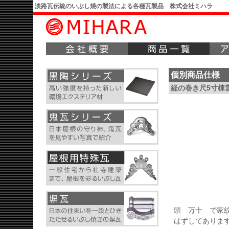
淡路瓦伝統のいぶし焼の製法による各種瓦製品 株式会社ミハラ
個別商品仕様
経の巻き尺5寸棟
頭 万十 で家
はずしてありま