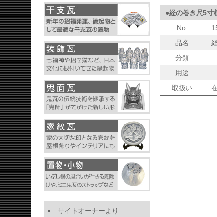
●経の巻き尺5寸
No.
1
品名
分類
用途
取扱い
サイトオーナーより